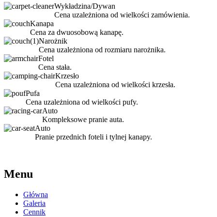
Wykładzina/Dywan
Cena uzależniona od wielkości zamówienia.
Kanapa
Cena za dwuosobową kanapę.
Narożnik
Cena uzależniona od rozmiaru narożnika.
Fotel
Cena stała.
Krzesło
Cena uzależniona od wielkości krzesła.
Pufa
Cena uzależniona od wielkości pufy.
Auto
Kompleksowe pranie auta.
Auto
Pranie przednich foteli i tylnej kanapy.
Menu
Główna
Galeria
Cennik